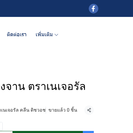
ติดต่อเรา
เพิ่มเติม
างจาน ตราเนเจอรัล
าเนเจอรัล คลีน ดิชวอช
ขายแล้ว 0 ชิ้น
แชร์