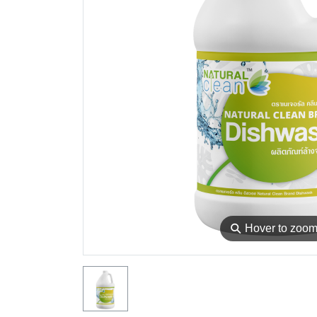
⚲
Hover to zoo