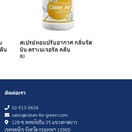
น
สเปรย์หอมปรับอากาศ กลิ่นจัส
ลีน
มิน ตราเนเจอรัล คลีน
฿0
ติดต่อเรา
02-513-0636
sales@clean-for-green.com
128 ซ.พหลโยธิน 35 แขวงลาดยาว
เขตจตุจักร จังหวัด กรุงเทพฯ 10900