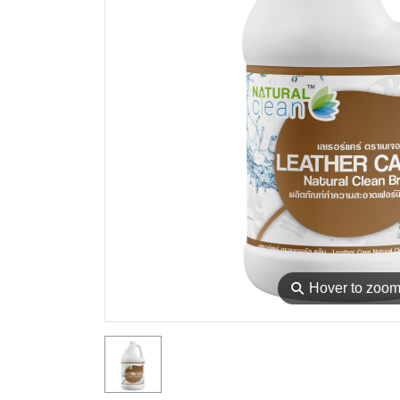
⚲
Hover to zoo