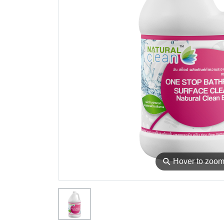
⚲
Hover to zoo