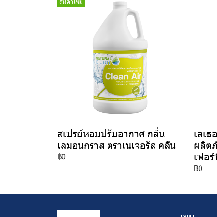
สินค้าใหม่
สเปรย์หอมปรับอากาศ กลิ่น
เลเธอ
เลมอนกราส ตราเนเจอรัล คลีน
ผลิต
เฟอร์น
฿0
฿0
เมนู