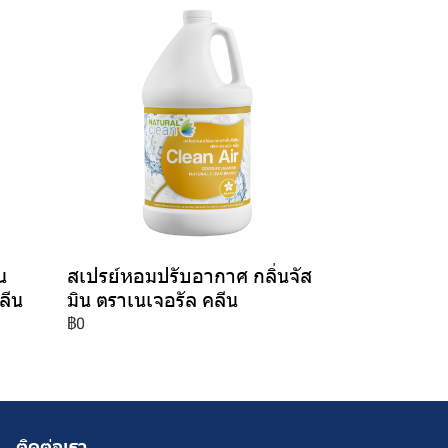
น
สเปรย์หอมปรับอากาศ กลิ่นจัส
ลีน
มิน ตราเนเจอรัล คลีน
฿0
ติดต่อเรา